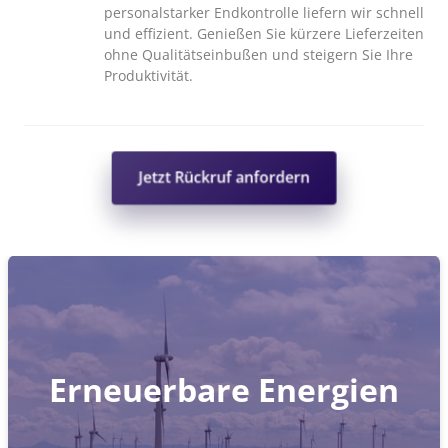
personalstarker Endkontrolle liefern wir schnell 
und effizient. Genießen Sie kürzere Lieferzeiten 
ohne Qualitätseinbußen und steigern Sie Ihre 
Produktivität.
Jetzt Rückruf anfordern
Slide 1 of 8
Erneuerbare Energien