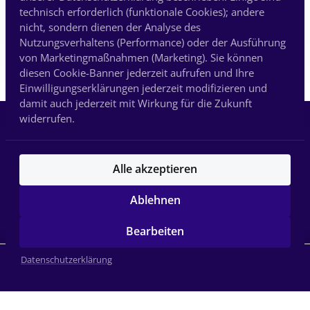
technisch erforderlich (funktionale Cookies); andere
Mit dem Absenden des Formulars erkläre
nicht, sondern dienen der Analyse des
ich mich einverstanden mit den
Nutzungsverhaltens (Performance) oder der Ausführung
Geschäftsbedingungen
von Marketingmaßnahmen (Marketing). Sie können
diesen Cookie-Banner jederzeit aufrufen und Ihre
Einwilligungserklärungen jederzeit modifizieren und
damit auch jederzeit mit Wirkung für die Zukunft
widerrufen.
© 2024 Wittmann Produktionsgesellschaft 
mbH Spezialgeräte. Alle Rechte vorbehalten
Alle akzeptieren
Ablehnen
Datenschutz
Impressum
Bearbeiten
(opens in new tab)
Datenschutzerklärung
Jetzt Rückruf anfordern