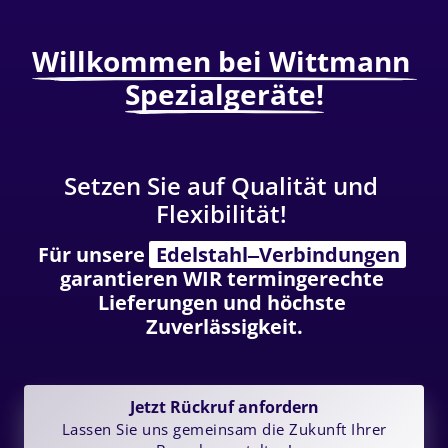
Willkommen 
bei 
Wittmann 
Spezialgeräte!
Setzen 
Sie 
auf 
Qualität 
und 
Flexibilität! 
Für unsere 
Edelstahl‒
Verbindungen
garantieren WIR termingerechte 
Lieferungen und höchste 
Zuverlässigkeit.
Jetzt Rückruf anfordern
Lassen Sie uns gemeinsam die Zukunft Ihrer